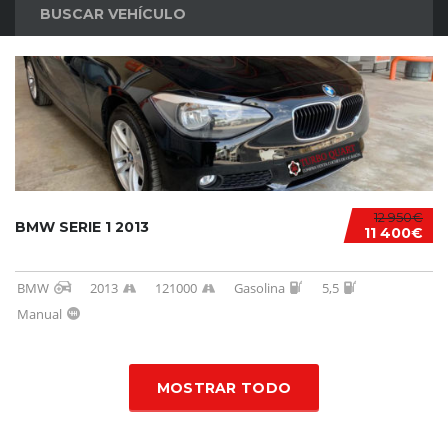
BUSCAR VEHÍCULO
12 950€
BMW SERIE 1 2013
11 400€
BMW
2013
121000
Gasolina
5,5
Manual
MOSTRAR TODO